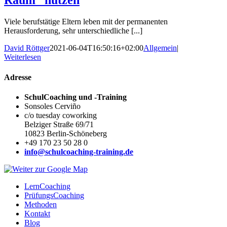
Raum“ nutzen
Viele berufstätige Eltern leben mit der permanenten
Herausforderung, sehr unterschiedliche [...]
David Röttger
2021-06-04T16:50:16+02:00
Allgemein
|
Weiterlesen
Adresse
SchulCoaching und -Training
Sonsoles Cerviño
c/o tuesday coworking
Belziger Straße 69/71
10823 Berlin-Schöneberg
+49 170 23 50 28 0
info@schulcoaching-training.de
LernCoaching
PrüfungsCoaching
Methoden
Kontakt
Blog