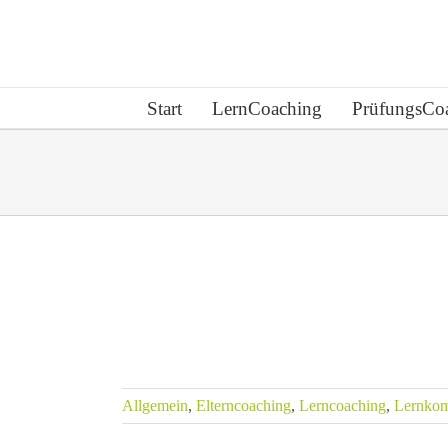
Zum
Inhalt
springen
Start
LernCoaching
PrüfungsCo
wertgefühl
ken kannst
erncoaching
Allgemein
,
Elterncoaching
,
Lerncoaching
,
Lernkom