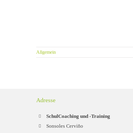
 sein: den
 nutzen
Allgemein
Adresse
SchulCoaching und -Training
Sonsoles Cerviño