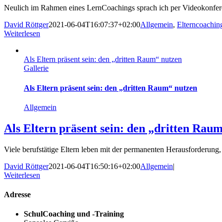
Neulich im Rahmen eines LernCoachings sprach ich per Videokonferen
David Röttger
2021-06-04T16:07:37+02:00
Allgemein
,
Elterncoachin
Weiterlesen
Als Eltern präsent sein: den „dritten Raum“ nutzen
Gallerie
Als Eltern präsent sein: den „dritten Raum“ nutzen
Allgemein
Als Eltern präsent sein: den „dritten Rau
Viele berufstätige Eltern leben mit der permanenten Herausforderung, s
David Röttger
2021-06-04T16:50:16+02:00
Allgemein
|
Weiterlesen
Adresse
SchulCoaching und -Training