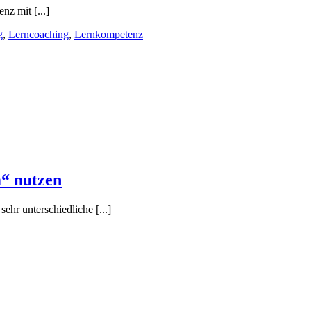
z mit [...]
g
,
Lerncoaching
,
Lernkompetenz
|
m“ nutzen
ehr unterschiedliche [...]