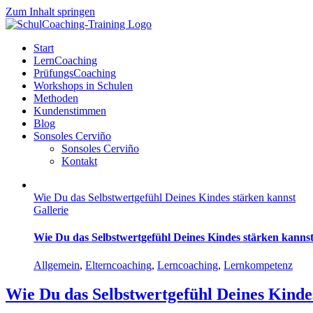
Zum Inhalt springen
Start
LernCoaching
PrüfungsCoaching
Workshops in Schulen
Methoden
Kundenstimmen
Blog
Sonsoles Cerviño
Sonsoles Cerviño
Kontakt
Wie Du das Selbstwertgefühl Deines Kindes stärken kannst
Gallerie
Wie Du das Selbstwertgefühl Deines Kindes stärken kanns
Allgemein
,
Elterncoaching
,
Lerncoaching
,
Lernkompetenz
Wie Du das Selbstwertgefühl Deines Kinde